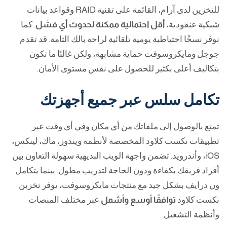
للتخزين لدى آرام، القائمة على تقنية RAID وقواعد بيانات
شبكية عنقودية،
أقل احتمالية ممكنة لحدوث أي فشل
. كما
نوفر نسخًا احتياطية يومية تلقائية لراحة بالك التامة. قد تقدم
جوجل ومايكروسوفت حماية مشابهة، ولكن غالبًا ما تكون
بتكاليف أعلى بكثير للحصول على نفس مستوى الأمان.
تكامل سلس عبر جميع أجهزتك
تمتع بالوصول إلى ملفاتك من أي مكان وفي أي وقت عبر
تطبيقات نكست كلاود المخصصة لأنظمة ويندوز، ماك، لينكس،
iOS، وأندرويد. تضمن واجهة الويب البديهية سهولة التعاون بين
أفراد فريقك بكفاءة ودون الحاجة لتدريب مطول. بينما يتكامل
ون درايف بشكل جيد مع منتجات مايكروسوفت، يوفر تخزين
نكست كلاود
توافقًا أوسع وأشمل
عبر مختلف المنصات
وأنظمة التشغيل.