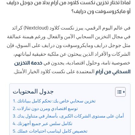
درايف
لماذا تختار تخزين نكست كلاود من آرام بدلاً من جوجل درايف
ومايكروسوفت
أو مايكروسوفت ون درايف؟
ون
في عالم اليوم الرقمي، يبرز نكست كلاود (Nextcloud) كرائد
درايف
في مجال التخزين السحابي الآمن والفعال. ورغم هيمنة عمالقة
مثل جوجل درايف ومايكروسوفت ون درايف على السوق، فإن
الشركات والأفراد الذين يبحثون عن
ملكية حقيقية لبياناتهم
،
خصوصية تامة
، و
حلول اقتصادية
، يجدون في
خدمة التخزين
السحابي من آرام
المعتمدة على نكست كلاود الخيار الأمثل.
جدول المحتويات
تخزين سحابي خاص بك: تحكم كامل ببياناتك
توسع اقتصادي ومرن دون تنازلات
أمان على مستوى الشركات الكبرى، بأسعار في متناول يدك
تكامل سلس عبر جميع أجهزتك
تخصيص كامل ليناسب احتياجات عملك