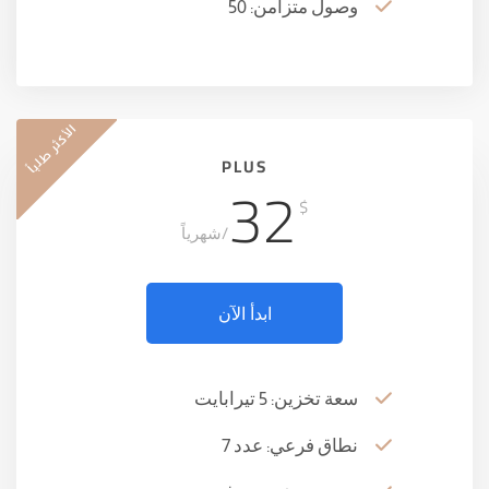
وصول متزامن: 50
الأكثر طلباً
PLUS
32
$
/شهرياً
ابدأ الآن
سعة تخزين: 5 تيرابايت
نطاق فرعي: عدد 7