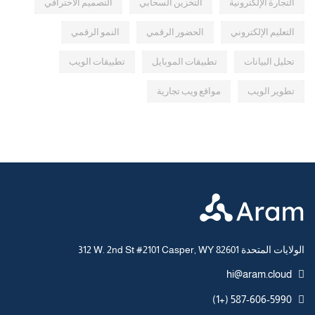
التجارة الإلكترونية
التخزين السحابي
التصميم الاحترافي
التعليم الإلكتروني
الحضور الرقمي
النمو الرقمي
تحليل البيانات
تطبيقات الموبايل
تطبيقات الويب
تطوير الويب
مواقع ويب تجارية
312 W. 2nd St #2101 Casper, WY 82601 الولايات المتحدة
hi@aram.cloud
587-606-5990 (+1)