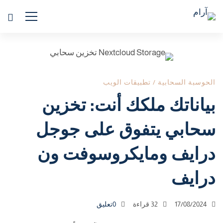
بياناتك
ملكك
الحوسبة السحابية
/
تطبيقات الويب
بياناتك ملكك أنت: تخزين
أنت:
تخزين
سحابي يتفوق على جوجل
سحابي
درايف ومايكروسوفت ون
يتفوق
درايف
على
جوجل
17/08/2024
32 قراءة
0تعليق