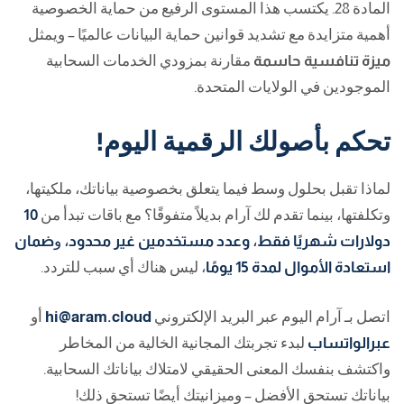
المادة 28. يكتسب هذا المستوى الرفيع من حماية الخصوصية
أهمية متزايدة مع تشديد قوانين حماية البيانات عالميًا – ويمثل
ميزة تنافسية حاسمة
مقارنة بمزودي الخدمات السحابية
الموجودين في الولايات المتحدة.
تحكم بأصولك الرقمية اليوم!
لماذا تقبل بحلول وسط فيما يتعلق بخصوصية بياناتك، ملكيتها،
وتكلفتها، بينما تقدم لك آرام بديلاً متفوقًا؟ مع باقات تبدأ من
10
دولارات شهريًا فقط
،
وعدد مستخدمين غير محدود
، و
ضمان
استعادة الأموال لمدة 15 يومًا
، ليس هناك أي سبب للتردد.
اتصل بـ آرام اليوم
عبر البريد الإلكتروني
hi@aram.cloud
أو
عبرالواتساب
لبدء
تجربتك المجانية الخالية من المخاطر
واكتشف بنفسك المعنى الحقيقي لامتلاك بياناتك السحابية.
بياناتك تستحق الأفضل – وميزانيتك أيضًا تستحق ذلك!