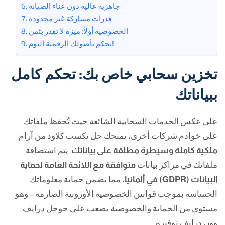
جاهزية عالية دون عناء الصيانة
قدرات مشاركة غير محدودة
الخصوصية أولاً: ميزة لا تقدر بثمن
تحكم بأصولك الرقمية اليوم!
تخزين سحابي خاص بك: تحكم كامل
ببياناتك
على عكس الخدمات السحابية الشائعة حيث تُحفظ ملفاتك
على خوادم شركات أخرى، يمنحك حل نكست كلاود من آرام
ملكية كاملة وسيطرة مطلقة على بياناتك
. يتم استضافة
ملفاتك في مراكز بيانات
متوافقة مع اللائحة العامة لحماية
البيانات (GDPR) في ألمانيا
، مما يضمن حماية معلوماتك
الحساسة بموجب قوانين الخصوصية الأوروبية الصارمة – وهو
مستوى من الحماية والخصوصية يصعب على جوجل درايف
وون درايف توفيره.