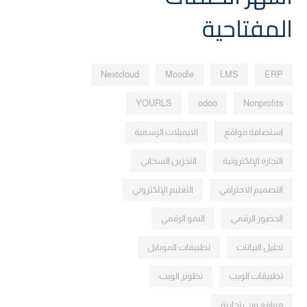
المفتاحية
Nextcloud
Moodle
LMS
ERP
YOURLS
odoo
Nonprofits
استضافة مواقع
الايميلات الرسمية
التجارة الإلكترونية
التخزين السحابي
التصميم الاحترافي
التعليم الإلكتروني
الحضور الرقمي
النمو الرقمي
تحليل البيانات
تطبيقات الموبايل
تطبيقات الويب
تطوير الويب
مواقع ويب تجارية