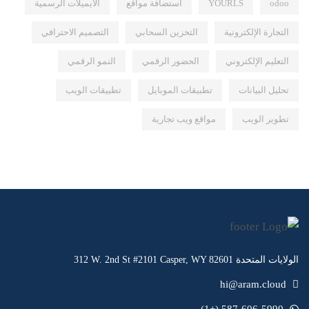
odoo
YOURLS
استضافة مواقع
الايميلات الرسمية
التجارة الإلكترونية
التخزين السحابي
التصميم الاحترافي
التعليم الإلكتروني
الحضور الرقمي
النمو الرقمي
تحليل البيانات
تطبيقات الموبايل
تطبيقات الويب
تطوير الويب
مواقع ويب تجارية
312 W. 2nd St #2101 Casper, WY 82601 الولايات المتحدة
hi@aram.cloud