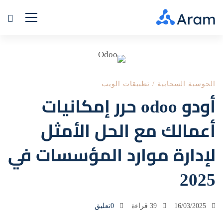
أودو
odoo
الحوسبة السحابية
/
تطبيقات الويب
حرر
أودو odoo حرر إمكانيات
إمكانيات
أعمالك مع الحل الأمثل
أعمالك
لإدارة موارد المؤسسات في
مع
2025
الحل
الأمثل
16/03/2025
39 قراءة
0تعليق