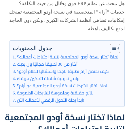
لإدارة
هل تبحث عن نظام ERP قوي وفعّال من حيث التكلفة؟
خدمات “آرام” المتخصصة في نسخة أودو المجتمعية تمنحك
موارد
إمكانيات تضاهي أنظمة الشركات الكبرى، ولكن دون الحاجة
المؤسسات
لدفع تكاليف باهظة.
في
جدول المحتويات
2025
لماذا تختار نسخة أودو المجتمعية لتلبية احتياجات أعمالك؟
أكثر من 30 تطبيقًا مجانيًا بين يديك
كيف تضمن آرام تطبيقًا ناجحًا واستثنائيًا لنظام أودو؟
برامج تدريبية شاملة لتمكين فريقك
لماذا تختار الشركات نسخة أودو المجتمعية عبر آرام؟
نتائج حقيقية وملموسة للشركات الطموحة
ابدأ رحلة التحول الرقمي لأعمالك الآن!
لماذا تختار نسخة أودو المجتمعية