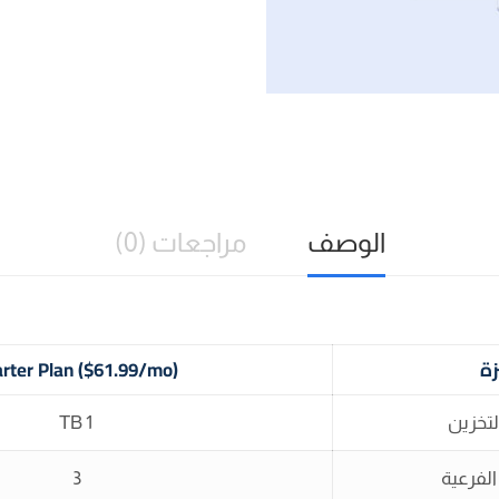
الوصف
مراجعات (0)
زة
arter Plan ($61.99/mo)
تخزين
1 TB
الفرعية
3