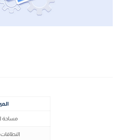
المي
مساحة ال
النطاقات 