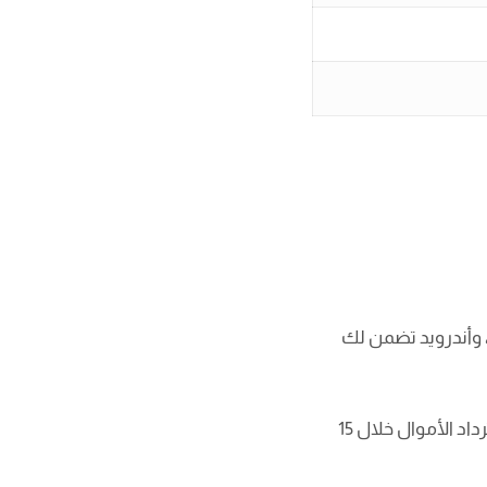
ول سلس لملفاتك من أي مكان! تطبيقات مخصصة لأنظمة ويندوز، ماك، لينوكس، iOS، وأندرويد تضمن لك
تخزين سحابي مدعوم بتقنية Nextcloud: خزّن وشارك ملفاتك بكل سهولة وأمان.ضمان استرداد الأموال خلال 15