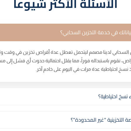
الأسئلة الأكثر شيوعاً
ناتك في خدمة التخزين السحابي؟
ن السحابي لدينا مصمم ليتحمل تعطل عدة أقراص تخزين في وقت وا
راص، نقوم باستبداله فوراً، مما يقلل احتمالية حدوث أي فشل إل
خذ نسخ احتياطية عدة مرات في اليوم على خادم آخر.
نسخ احتياطية؟
صة التخزينية "غير المحدودة"؟