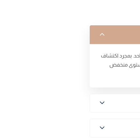
حد. بمجرد اكتشاف
ى مستوى منخفض