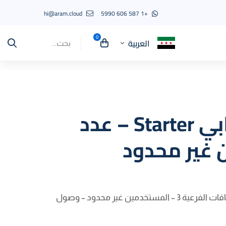
hi@aram.cloud
+1 587 606 5990
العربية
Search
for:
تخزين سحابي Starter – عدد
غير محدود
3 –
المستخدمين غير محدود – وصول