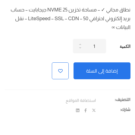
نطاق مجاني ✓ – مساحة تخزين NVME 25 جيجابايت – حساب
بريد إلكتروني احترافي 50 – LiteSpeed ​​– SSL – CDN – نقل
البيانات ∞
كمية
الكمية
استضافة
مواقع
مدعومة
إضافة إلى السلة
Pro
التصنيف:
استضافة المواقع
شارك: