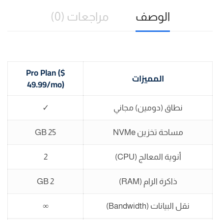
الوصف
مراجعات (0)
Pro Plan ($
المميزات
49.99/mo)
نطاق (دومين) مجاني
✓
مساحة تخزين NVMe
25 GB
أنوية المعالج (CPU)
2
ذاكرة الرام (RAM)
2 GB
نقل البيانات (Bandwidth)
∞