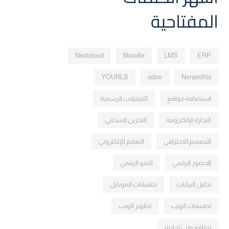
المفتاحية
Nextcloud
Moodle
LMS
ERP
YOURLS
odoo
Nonprofits
استضافة مواقع
الايميلات الرسمية
التجارة الإلكترونية
التخزين السحابي
التصميم الاحترافي
التعليم الإلكتروني
الحضور الرقمي
النمو الرقمي
تحليل البيانات
تطبيقات الموبايل
تطبيقات الويب
تطوير الويب
مواقع ويب تجارية