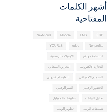
أشهر الكلمات
المفتاحية
Nextcloud
Moodle
LMS
ERP
YOURLS
odoo
Nonprofits
استضافة مواقع
الايميلات الرسمية
التجارة الإلكترونية
التخزين السحابي
التصميم الاحترافي
التعليم الإلكتروني
الحضور الرقمي
النمو الرقمي
تحليل البيانات
تطبيقات الموبايل
تطبيقات الويب
تطوير الويب