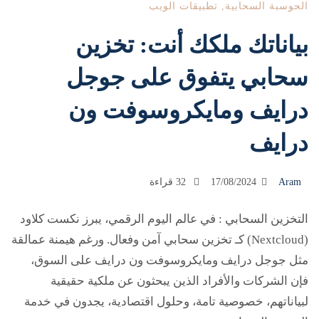
الحوسبة السحابية
,
تطبيقات الويب
بياناتك ملكك أنت: تخزين
سحابي يتفوق على جوجل
درايف ومايكروسوفت ون
درايف
Aram
17/08/2024
32 قراءة
التخزين السحابي : في عالم اليوم الرقمي، يبرز نكست كلاود
(Nextcloud) كـ تخزين سحابي آمن وفعال. ورغم هيمنة عمالقة
مثل جوجل درايف ومايكروسوفت ون درايف على السوق،
فإن الشركات والأفراد الذين يبحثون عن ملكية حقيقية
لبياناتهم، خصوصية تامة، وحلول اقتصادية، يجدون في خدمة