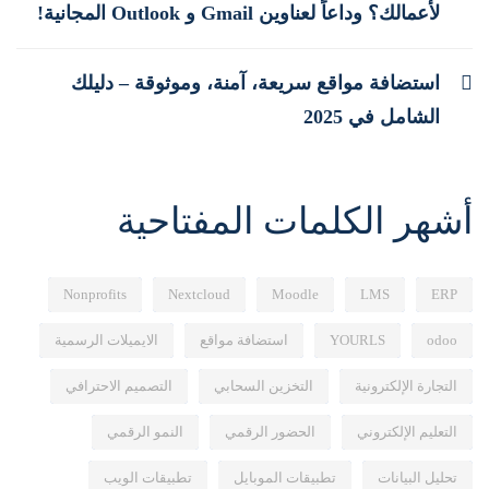
لأعمالك؟ وداعاً لعناوين Gmail و Outlook المجانية!
استضافة مواقع سريعة، آمنة، وموثوقة – دليلك
الشامل في 2025
أشهر الكلمات المفتاحية
Nonprofits
Nextcloud
Moodle
LMS
ERP
odoo
YOURLS
استضافة مواقع
الايميلات الرسمية
التجارة الإلكترونية
التخزين السحابي
التصميم الاحترافي
التعليم الإلكتروني
الحضور الرقمي
النمو الرقمي
تحليل البيانات
تطبيقات الموبايل
تطبيقات الويب